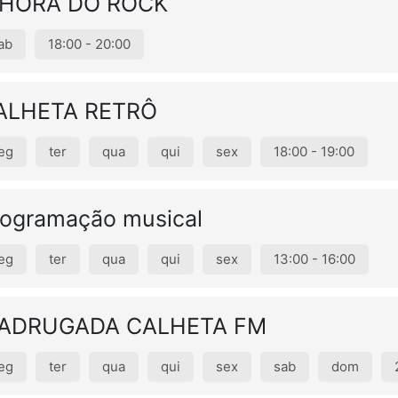
 HORA DO ROCK
ab
18:00 - 20:00
ALHETA RETRÔ
eg
ter
qua
qui
sex
18:00 - 19:00
rogramação musical
eg
ter
qua
qui
sex
13:00 - 16:00
ADRUGADA CALHETA FM
eg
ter
qua
qui
sex
sab
dom