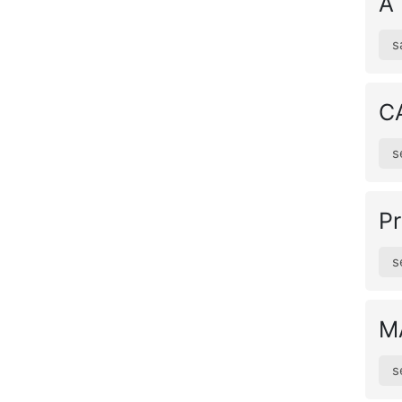
A
s
C
s
P
s
M
s